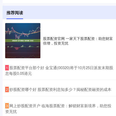
推荐阅读
股票配资官网 一家天下股票配资：助您财富
倍增，投资无忧
​股票配资平台那个好 金宝通(00320)将于10月25日派发末期股
1
息每股0.05港元
​炒股配资哪个好 股票配资利息知多少？揭秘配资融资的成本
2
​网上炒股配资开户 临海股票配资：解锁财富新境界，助您投
3
资无忧