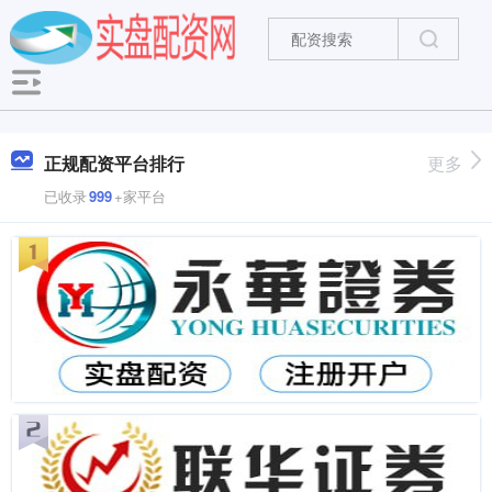
正规配资平台排行
更多
已收录
999
+家平台