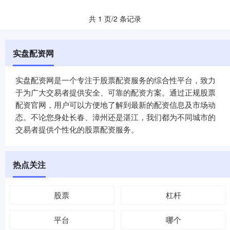
共 1 页/2 条记录
实盘配资网
实盘配资网是一个专注于股票配资服务的综合性平台，致力
于为广大交易者提供安全、可靠的配资方案。通过正规股票
配资官网，用户可以方便地了解到最新的配资信息及市场动
态。不论您身处长春、漳州还是湛江，我们都为不同城市的
交易者提供个性化的股票配资服务。
热点关注
股票
杠杆
平台
哪个