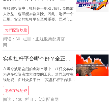
在股票投资中，杠杆是一把双刃剑，既能放
大收益，也可能加剧风险。因此，选择一个
正规、安全的杠杆平台至关重要。面对市场
上众多的选择，投资者该如何判断和挑选？
怎样配资炒股
本文将为....
阅读：
60
栏目：
正规股票配资官
网
实盘杠杆平台哪个好？全正规平台推荐
在当今波动剧烈的金融市场中，杠杆交易成
为许多投资者放大收益的工具。然而怎样在
线配资，面对众多平台，“实盘杠杆平台哪个
好？”成为投资者最关心的问题。本文将为您
怎样在线配资
推荐....
阅读：
120
栏目：
实盘配资网