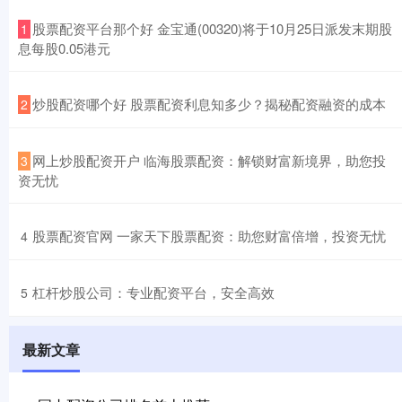
​股票配资平台那个好 金宝通(00320)将于10月25日派发末期股
1
息每股0.05港元
​炒股配资哪个好 股票配资利息知多少？揭秘配资融资的成本
2
​网上炒股配资开户 临海股票配资：解锁财富新境界，助您投
3
资无忧
​股票配资官网 一家天下股票配资：助您财富倍增，投资无忧
4
​杠杆炒股公司：专业配资平台，安全高效
5
最新文章