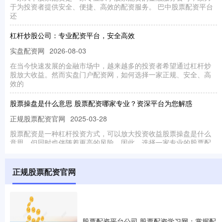
于为投资者提供安全、便捷、高效的配资服务。 巴中股票配资平台
还
杠杆炒股公司：专业配资平台，安全高效
实盘配资网
2026-08-03
在当今快速发展的金融市场中，越来越多的投资者希望通过杠杆炒
股放大收益。然而实盘门户配资网，如何选择一家正规、安全、高
效的
股票操盘是什么意思 股票配资哪家专业？资深平台为您解惑
正规股票配资官网
2025-03-28
股票配资是一种杠杆投资方式，可以放大投资收益股票操盘是什么
意思，但同时也伴随着更高的风险。因此，选择一家专业的股票配
资平
呼伦贝尔股票配资 炒股配资哪家好？资深炒手推荐平台
正规股票配资官网
实盘门户配资网
2025-05-09
对于炒股者来说呼伦贝尔股票配资，选择一家可靠的配资平台至关
重要。资深炒手推荐以下平台： 在线配资平台是允许投资者借用资
金
股票配资平台公司 股票配资学习网：掌握配