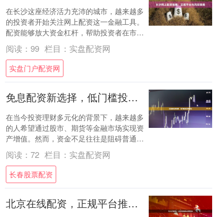
在长沙这座经济活力充沛的城市，越来越多
的投资者开始关注网上配资这一金融工具。
配资能够放大资金杠杆，帮助投资者在市场
中获得更高收益，但同时也伴随着一定风
阅读：
99
栏目：
实盘配资网
险。本文将....
实盘门户配资网
免息配资新选择，低门槛投资更轻松
在当今投资理财多元化的背景下，越来越多
的人希望通过股市、期货等金融市场实现资
产增值。然而，资金不足往往是阻碍普通投
资者入场的主要原因之一。面对这一痛点，
阅读：
72
栏目：
实盘配资网
**免息....
长春股票配资
北京在线配资，正规平台推荐与风险提示