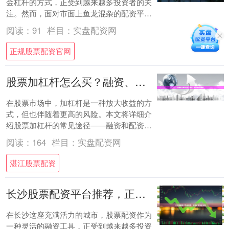
金杠杆的方式，正受到越来越多投资者的关
注。然而，面对市面上鱼龙混杂的配资平
台，如何选择一家安全正规、规模领先的线
阅读：
91
栏目：
实盘配资网
上配资平台....
正规股票配资官网
股票加杠杆怎么买？融资、配资与操作指南
在股票市场中，加杠杆是一种放大收益的方
式，但也伴随着更高的风险。本文将详细介
绍股票加杠杆的常见途径——融资和配资湛
江股票配资，以及操作指南，帮助您了解如
阅读：
164
栏目：
实盘配资网
何合规地....
湛江股票配资
长沙股票配资平台推荐，正规安全资金保障
在长沙这座充满活力的城市，股票配资作为
一种灵活的融资工具，正受到越来越多投资