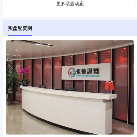
更多话题动态
实盘配资网