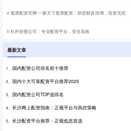
​股票配资官网 一家天下股票配资：助您财富倍增，投资无忧
4
​杠杆炒股公司：专业配资平台，安全高效
5
最新文章
国内配资公司排名前十推荐
1、
国内十大可靠配资平台推荐2025
2、
国内配资公司TOP选排名
3、
长沙网上配资指南：正规平台与风控策略
4、
长沙配资平台推荐：正规低息首选
5、