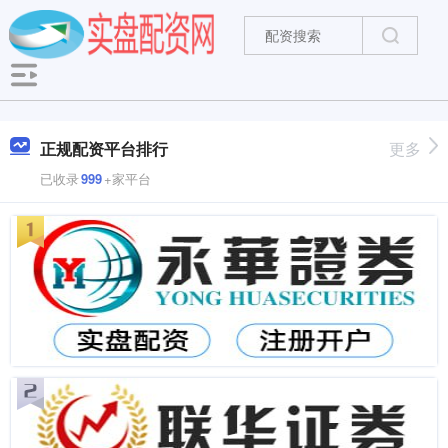
正规配资平台排行
更多
已收录
999
+家平台