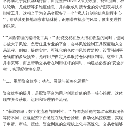
不再满足于提供基础行情，而是整合Level-2深度数据、资金流向、板
块轮动、龙虎榜等多维度信息，并内嵌或对接专业的分析图表与技术
指标工具。这相当于为交易者配备了一个**私人订制的信息指挥中心
**，帮助其更快地洞察市场脉搏，识别潜在机会与风险，做出更理性
的决策。
* **风险管理的精细化工具：** 配资交易在放大潜在收益的同时，也同
步放大了风险。负责任且专业的平台，会将风险控制工具深度融入交
易流程。例如，提供实时、可视化的仓位与风险度监控，设置强制平
仓线前的多级预警，允许用户自定义单股持仓比例限制等。这些工具
并非束缚，而是帮助交易者在利用杠杆的同时，构建起必要的“安全护
栏”，实现纪律性交易。
**二、重塑资金效率：动态、灵活与策略化运用**
资金效率的提升，是配资平台为用户创造价值的另一核心维度。这体
现在资金获取、运用和管理的全流程。
* **获取效率：数字化流程与即时性。** 与传统融资的繁琐审核和漫长
等待不同，正规配资平台通过在线身份验证、自动化风控模型，实现
了申请、审核、授信、资金到账的全程线上化与高速化。交易者能够