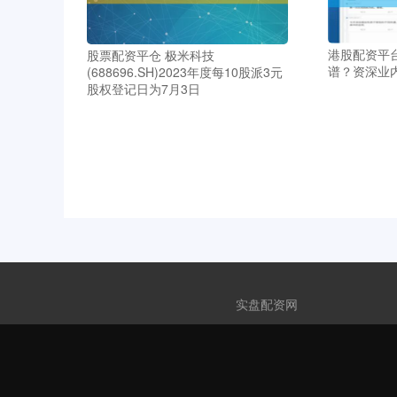
港股配资平
股票配资平仓 极米科技
谱？资深业
(688696.SH)2023年度每10股派3元
股权登记日为7月3日
实盘配资网