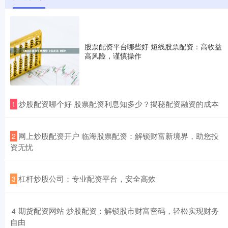
股票配资平台哪些好 短线股票配资：高收益
高风险，谨慎操作
​炒股配资哪个好 股票配资利息知多少？揭秘配资融资的成本
1
​网上炒股配资开户 临海股票配资：解锁财富新境界，助您投
2
资无忧
​杠杆炒股公司：专业配资平台，安全高效
3
​期货配资网站 炒股配资：解锁股市财富密码，轻松实现财务
4
自由