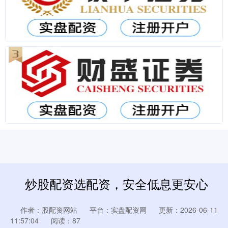
炒股配资选配资，安全低息更安心
作者：股配资网站
平台：实盘配资网
更新：2026-06-11
11:57:04
阅读：87