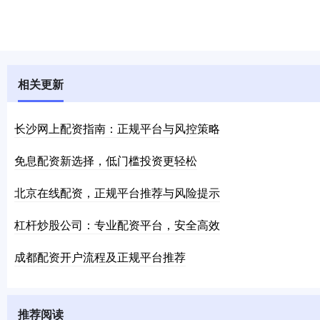
相关更新
长沙网上配资指南：正规平台与风控策略
免息配资新选择，低门槛投资更轻松
北京在线配资，正规平台推荐与风险提示
杠杆炒股公司：专业配资平台，安全高效
成都配资开户流程及正规平台推荐
推荐阅读