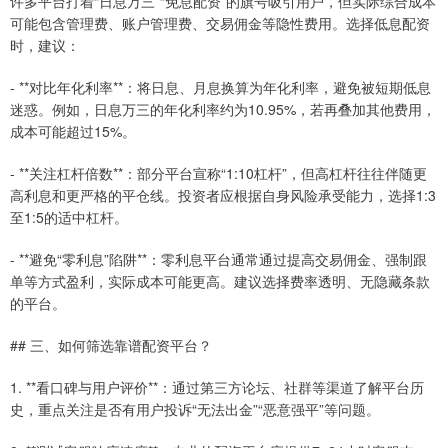
许多平台打着“日息万三”“免息配资”的旗号吸引用户，但实际综合成本
可能包含管理费、账户管理费、交易佣金等隐性费用。选择低息配资
时，建议：
- **对比年化利率**：将日息、月息换算为年化利率，避免被短期低息
迷惑。例如，日息万三的年化利率约为10.95%，若再叠加其他费用，
成本可能超过15%。
- **关注杠杆倍数**：部分平台宣称“1:10杠杆”，但高杠杆往往伴随更
高利息和更严格的平仓线。投资者应根据自身风险承受能力，选择1:3
至1:5的适中杠杆。
- **避免“零利息”陷阱**：零利息平台通常通过提高交易佣金、强制跟
单等方式盈利，实际成本可能更高。建议选择费率透明、无隐藏条款
的平台。
## 三、如何筛选靠谱配资平台？
1. **看口碑与用户评价**：通过第三方论坛、社群等渠道了解平台历
史，重点关注是否有用户投诉“无法出金”“恶意强平”等问题。