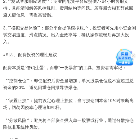
2. **测试客服响应速度**：专业的配资平台应提供7×24小时客服支
持，且能清晰解答风控规则、费用结构等问题。若客服含糊其辞或回
避关键信息，需提高警惕。
3. **模拟交易体验**：部分平台提供模拟账户，投资者可先用小资金测
试交易速度、滑点情况、出入金效率等，确认操作流畅后再加大投
入。
## 四、配资投资的理性建议
配资本质是“借鸡生蛋”，而非“一夜暴富”的工具。投资者需牢记：
- **控制仓位**：即使配资后资金量增加，单只股票仓位也不宜超过总
资金的30%，避免因重仓回撤导致爆仓。
- **设置止损**：提前设定心理止损位，当亏损达到本金10%时果断离
场，切勿因侥幸心理追加杠杆。
- **分散风险**：避免将全部资金投入单一股票或行业，通过分散持仓
降低非系统性风险。