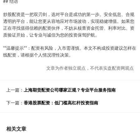
## 结语
炒股配资是一把双刃剑，选对平台是成功的第一步。安全低息、合规
透明的平台，能让您更从容地应对市场波动，实现稳健增值。如果您
正在寻找值得信赖的配资伙伴，不妨从核查资金托管、利率对比、资
质验证开始，让专业与诚信为您的投资保驾护航。
**温馨提示**：配资有风险，入市需谨慎。本文不构成投资建议怎样在
线配资，请根据个人情况理性决策。
文章为作者独立观点，不代表实盘配资网观点
上一篇：
上海期货配资公司哪家正规？专业平台服务指南
下一篇：
香港股票配资：低门槛高杠杆投资指南
相关文章