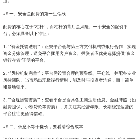
道。
## 一、安全是配资的第一生命线
配资的核心在于“杠杆”，而杠杆的背后是风险。一个安全的配资平
台，必须具备以下特征：
1. **资金托管透明**：正规平台会与第三方支付机构或银行合作，实现
资金分账管理，避免平台挪用客户资金。投资者应优先选择提供“资金
银行存管”证明的平台。
2. **风控机制完善**：平台需设置合理的预警线、平仓线，并配备专业
风控团队。当市场出现极端行情时，能及时与投资者沟通，而非简单
粗暴地强平。
3. **合规运营资质**：查看平台是否具备工商注册信息、金融牌照（如
融资担保、小额贷款等资质），并关注其经营年限。长期稳定运营的
平台往往更值得信赖。
## 二、低息不等于廉价，要看清综合成本